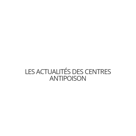
LES ACTUALITÉS DES CENTRES
ANTIPOISON
Le monoxyde de carbone est un gaz
asphyxiant difficile à détecter : il est incolore