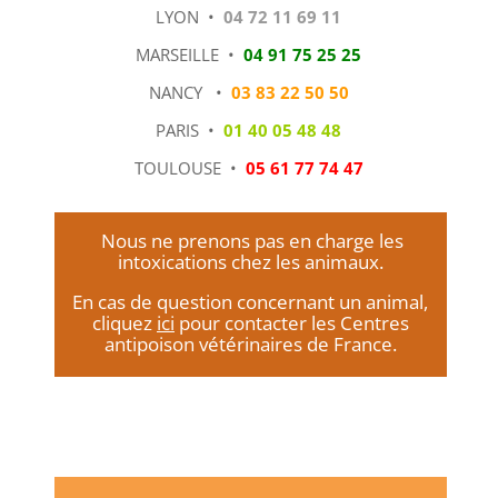
LYON •
04 72 11 69 11
MARSEILLE •
04 91 75 25 25
NANCY •
03 83 22 50 50
PARIS •
01 40 05 48 48
TOULOUSE •
05 61 77 74 47
Nous ne prenons pas en charge les
intoxications chez les animaux.
En cas de question concernant un animal,
cliquez
ici
pour contacter les Centres
antipoison vétérinaires de France.