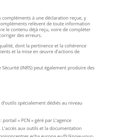
 compléments à une déclaration reçue, y
 compléments relèvent de toute information
e le contenu déjà reçu, voire de compléter
rriger des erreurs.
qualité, dont la pertinence et la cohérence
ients et la mise en œuvre d’actions de
de Sécurité (INRS) peut également produire des
 d’outils spécialement dédiés au niveau
: portail « PCN » géré par L’agence
L’accès aux outils et la documentation
://poisoncentres.echa.europa.eu/fr/know-your-