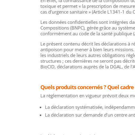
En effet, la connaissance de la composition d
toxique et permet « la prescription de mesures
cas d’urgence sanitaire » (Article L1341-1 du 
Les données confidentielles sont intégrées da
Compositions (BNPC), gérée grâce au système 
conformément au code de la santé publique (A
Le présent contenu décrit les déclarations à r
antipoison pour mener à bien leurs missions
les industriels de leurs autres obligations règ
structures ; ces dernières ne seront pas décrit
BioCID, déclarations auprès de la DGAL, de l
Quels produits concernés ? Quel cadre
La règlementation en vigueur prévoit deux mo
La déclaration systématisée, indépendamm
La déclaration sur demande d’un centre ant