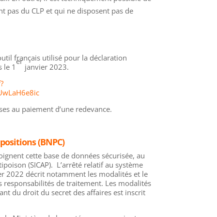
nt pas du CLP et qui ne disposent pas de
util français utilisé pour la déclaration
er
s le 1
janvier 2023.
f?
UwLaH6e8ic
ises au paiement d’une redevance.
positions (BNPC)
joignent cette base de données sécurisée, au
ipoison (SICAP). L’arrêté relatif au système
er 2022 décrit notamment les modalités et le
 responsabilités de traitement. Les modalités
nt du droit du secret des affaires est inscrit