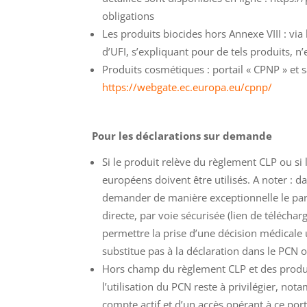
obligations
Les produits biocides hors Annexe VIII : via 
d’UFI, s’expliquant pour de tels produits, n’
Produits cosmétiques : portail « CPNP » et 
https://webgate.ec.europa.eu/cpnp/
Pour les déclarations sur demande
Si le produit relève du règlement CLP ou si 
européens doivent être utilisés. A noter : d
demander de manière exceptionnelle le par
directe, par voie sécurisée (lien de télécha
permettre la prise d’une décision médicale 
substitue pas à la déclaration dans le PCN 
Hors champ du règlement CLP et des produi
l’utilisation du PCN reste à privilégier, not
compte actif et d’un accès opérant à ce port