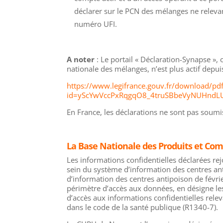
déclarer sur le PCN des mélanges ne releva
numéro UFI.
A noter
: Le portail « Déclaration-Synapse », o
nationale des mélanges, n’est plus actif depui
https://www.legifrance.gouv.fr/download/pd
id=yScYwVccPxRqgqO8_4truSBbeVyNUHndL
En France, les déclarations ne sont pas soum
La Base Nationale des Produits et Com
Les informations confidentielles déclarées re
sein du système d’information des centres ant
d’information des centres antipoison de févri
périmètre d’accès aux données, en désigne les
d’accès aux informations confidentielles releva
dans le code de la santé publique (R1340-7).