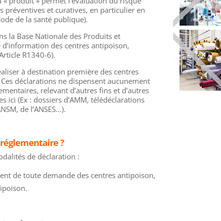
u « produit » permet l’évaluation du risque
 préventives et curatives, en particulier en
Code de la santé publique).
ns la Base Nationale des Produits et
d’information des centres antipoison,
rticle R1340-6).
éaliser à destination première des centres
. Ces déclarations ne dispensent aucunement
lementaires, relevant d’autres fins et d’autres
es ici (Ex : dossiers d’AMM, télédéclarations
’ANSM, de l’ANSES…).
 réglementaire ?
dalités de déclaration :
ent de toute demande des centres antipoison,
ipoison.