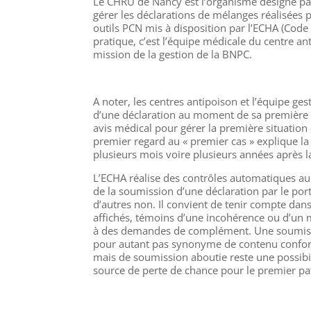
Le CHRU de Nancy est l’organisme désigné par 
gérer les déclarations de mélanges réalisées p
outils PCN mis à disposition par l’ECHA (Code 
pratique, c’est l’équipe médicale du centre a
mission de la gestion de la BNPC.
A noter, les centres antipoison et l’équipe g
d’une déclaration au moment de sa première 
avis médical pour gérer la première situatio
premier regard au « premier cas » explique 
plusieurs mois voire plusieurs années après l
L’ECHA réalise des contrôles automatiques a
de la soumission d’une déclaration par le port
d’autres non. Il convient de tenir compte dan
affichés, témoins d’une incohérence ou d’un
à des demandes de complément. Une soumiss
pour autant pas synonyme de contenu confor
mais de soumission aboutie reste une possibil
source de perte de chance pour le premier pat