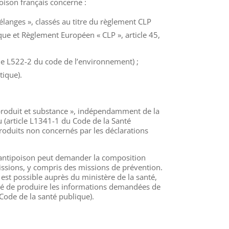
oison français concerne :
langes », classés au titre du règlement CLP
que et Règlement Européen « CLP », article 45,
cle L522-2 du code de l’environnement) ;
tique).
produit et substance », indépendamment de la
 (article L1341-1 du Code de la Santé
roduits non concernés par les déclarations
 antipoison peut demander la composition
ssions, y compris des missions de prévention.
est possible auprès du ministère de la santé,
cité de produire les informations demandées de
 Code de la santé publique).