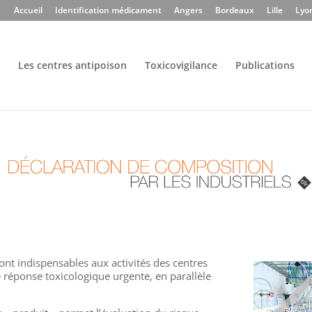
Accueil
Identification médicament
Angers
Bordeaux
Lille
Lyo
Les centres antipoison
Toxicovigilance
Publications
ont indispensables aux activités des centres
de réponse toxicologique urgente, en parallèle