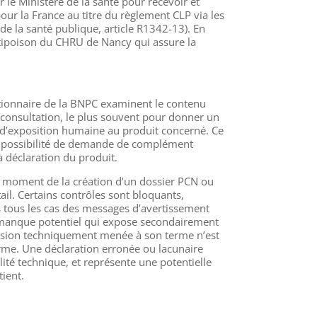
le Ministère de la santé pour recevoir et
our la France au titre du règlement CLP via les
de la santé publique, article R1342-13). En
ntipoison du CHRU de Nancy qui assure la
estionnaire de la BNPC examinent le contenu
consultation, le plus souvent pour donner un
n d’exposition humaine au produit concerné. Ce
la possibilité de demande de complément
a déclaration du produit.
u moment de la création d’un dossier PCN ou
ail. Certains contrôles sont bloquants,
s tous les cas des messages d’avertissement
 manque potentiel qui expose secondairement
ion techniquement menée à son terme n’est
me. Une déclaration erronée ou lacunaire
ité technique, et représente une potentielle
ient.