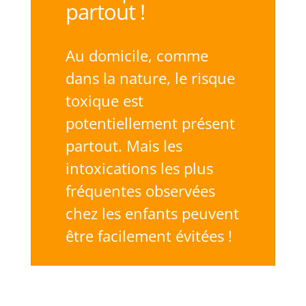
partout !
Au domicile, comme
dans la nature, le risque
toxique est
potentiellement présent
partout. Mais les
intoxications les plus
fréquentes observées
chez les enfants peuvent
être facilement évitées !