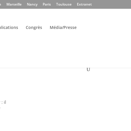
n
Marseille
Nancy
Paris
Toulouse
Extranet
lications
Congrès
Média/Presse
: il
e