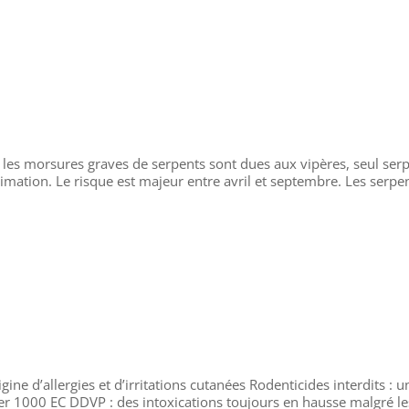
 les morsures graves de serpents sont dues aux vipères, seul ser
mation. Le risque est majeur entre avril et septembre. Les serpe
gine d’allergies et d’irritations cutanées Rodenticides interdits : u
er 1000 EC DDVP : des intoxications toujours en hausse malgré le