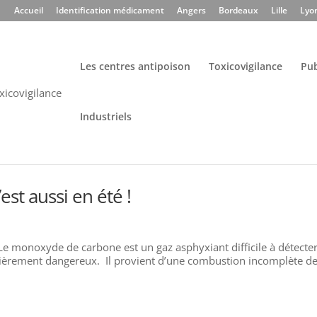
Accueil
Identification médicament
Angers
Bordeaux
Lille
Lyo
Les centres antipoison
Toxicovigilance
Pub
Industriels
st aussi en été !
e monoxyde de carbone est un gaz asphyxiant difficile à détecter 
culièrement dangereux. Il provient d’une combustion incomplète d