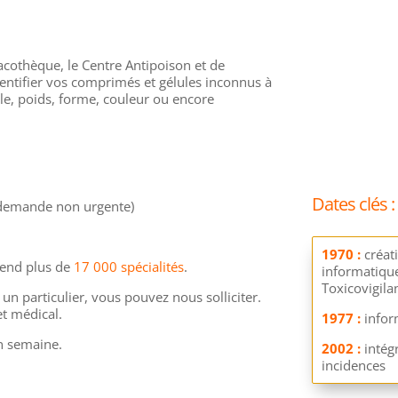
cothèque, le Centre Antipoison et de
entifier vos comprimés et gélules inconnus à
ille, poids, forme, couleur ou encore
Dates clés :
 demande non urgente)
1970 :
créati
end plus de
17 000 spécialités
.
informatique
Toxicovigil
n particulier, vous pouvez nous solliciter.
ret médical.
1977 :
infor
n semaine.
2002 :
intég
incidences