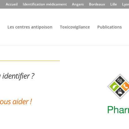
Accueil
Identification médicament
Angers
Bordeaux
Lille
Lyo
Les centres antipoison
Toxicovigilance
Publications
dentifier ?
aider !