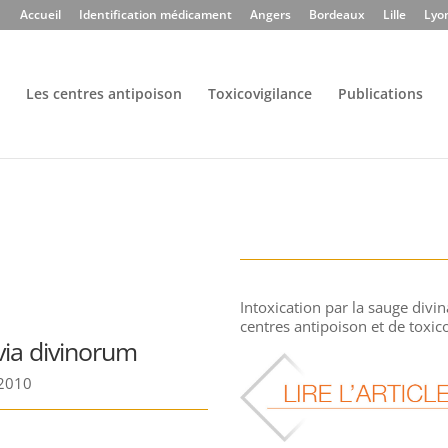
Accueil
Identification médicament
Angers
Bordeaux
Lille
Lyo
Les centres antipoison
Toxicovigilance
Publications
Intoxication par la sauge divin
centres antipoison et de toxic
via divinorum
 2010