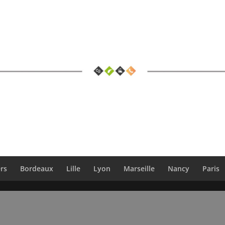
rs
Bordeaux
Lille
Lyon
Marseille
Nancy
Paris