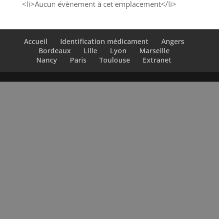
<li>Aucun évènement à cet emplacement</li>
Accueil
Identification médicament
Angers
Bordeaux
Lille
Lyon
Marseille
Nancy
Paris
Toulouse
Extranet