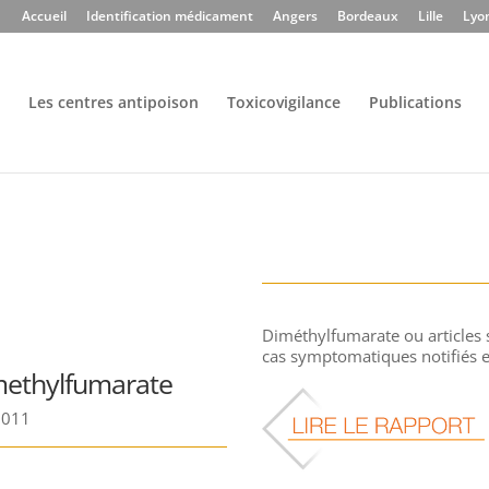
Accueil
Identification médicament
Angers
Bordeaux
Lille
Lyo
Les centres antipoison
Toxicovigilance
Publications
Diméthylfumarate ou articles 
cas symptomatiques notifiés e
ethylfumarate
 2011