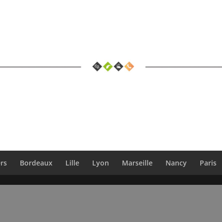
rs
Bordeaux
Lille
Lyon
Marseille
Nancy
Paris