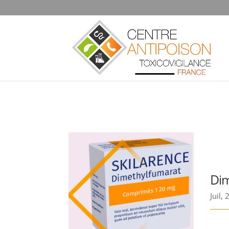
Dim
Juil,