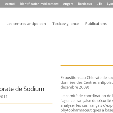
Accueil
Identification médicament
Angers
Bordeaux
Lille
Lyo
Les centres antipoison
Toxicovigilance
Publications
Expositions au Chlorate de so
données des Centres antipoison
orate de Sodium
décembre 2009)
Le comité de coordination de la
 2011
l’agence française de sécurité 
analyser les cas français d’ex
phytopharmaceutiques à base