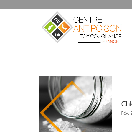
Chl
Fév,